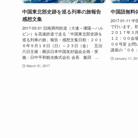
中国東北部史跡を巡る列車の旅報告
中国語無料
感想文集
2017-01-
で行います。初
2017-03-31 旧南満州鉄道（大連～瀋陽～ハル
２０１７年３
ビン）を高速鉄道で走る「中国東北部史跡を
１２：００会
巡る列車の旅」報告・感想文集日程：２０１
０６号室 お問
６年９月１８日（日）～２３日（金） 五泊
講座の「０６：
六日主催：横浜日本中国友好協会企画・実
施：日中平和観光株式会社 会長 飯田 ...
January 11, 20
March 31, 2017