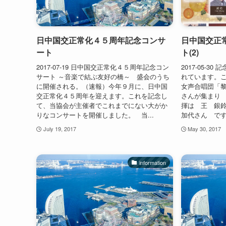
日中国交正常化４５周年記念コンサ
日中国交正
ート
ト(2)
2017-07-19 日中国交正常化４５周年記念コン
2017-05-
サート ～音楽で結ぶ友好の橋～ 盛会のうち
れています。
に開催される。（速報）今年９月に、日中国
女声合唱団「
交正常化４５周年を迎えます。これを記念し
さんが集まり 
て、当協会が主催者でこれまでにない大がか
揮は 王 銀
りなコンサートを開催しました。 当...
加代さん です
July 19, 2017
May 30, 2017
information