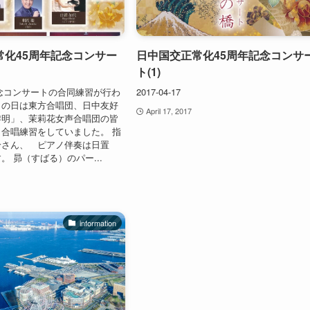
常化45周年記念コンサー
日中国交正常化45周年記念コンサ
ト(1)
30 記念コンサートの合同練習が行わ
2017-04-17
この日は東方合唱団、日中友好
April 17, 2017
黎明」、茉莉花女声合唱団の皆
合唱練習をしていました。 指
鈴さん、 ピアノ伴奏は日置
。 昴（すばる）のパー...
information