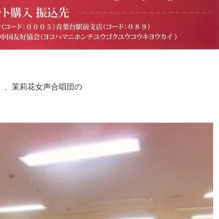
」、茉莉花女声合唱団の