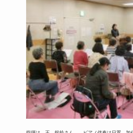
指揮は 王 銀鈴さん、 ピアノ伴奏は日置 加